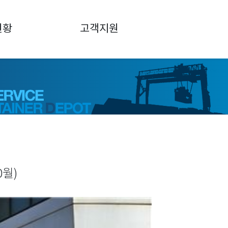
현황
고객지원
0월)